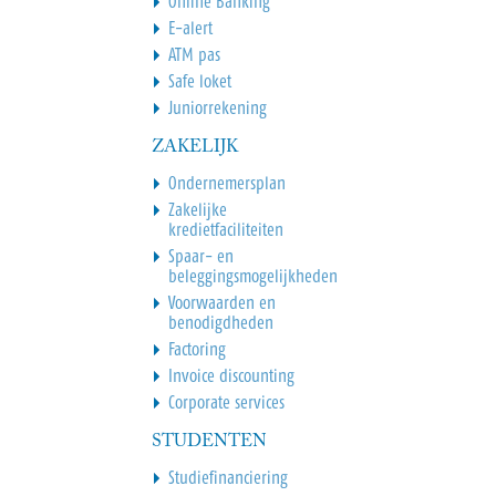
Online Banking
E-alert
ATM pas
Safe loket
Juniorrekening
ZAKELIJK
Ondernemersplan
Zakelijke
kredietfaciliteiten
Spaar- en
beleggingsmogelijkheden
Voorwaarden en
benodigdheden
Factoring
Invoice discounting
Corporate services
STUDENTEN
Studiefinanciering