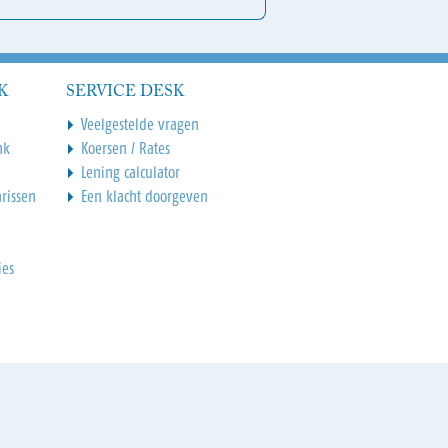
K
SERVICE DESK
Veelgestelde vragen
nk
Koersen / Rates
Lening calculator
rissen
Een klacht doorgeven
ies