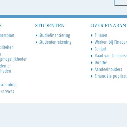
K
STUDENTEN
OVER FINABAN
mersplan
Studiefinanciering
Filialen
Studentenrekening
Werken bij Finaba
iliteiten
Contact
n
Raad van Commissa
gsmogelijkheden
Directie
den en
Aandeelhouders
dheden
Financiële publicat
iscounting
 services