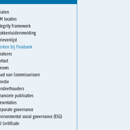
lialen
M locaties
tegrity Framework
lokkenluidersmelding
rievenlijst
erken bij Finabank
catures
ntact
ieuws
aad van Commissarissen
rectie
andeelhouders
nanciele publicaties
esentaties
rporate governance
vironmental social governance (ESG)
O Certificate