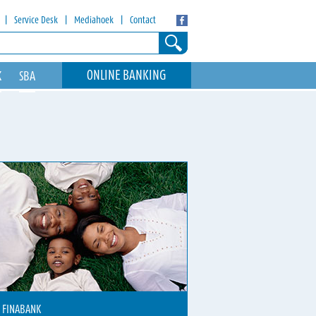
|
Service Desk
|
Mediahoek
|
Contact
ONLINE BANKING
K
SBA
 FINABANK