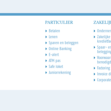
PARTICULIER
ZAKELIJ
Betalen
Onderne
Lenen
Zakelijke
kredietfac
Sparen en beleggen
Spaar- e
Online Banking
beleggin
E-alert
Voorwaar
ATM pas
benodig
Safe loket
Factoring
Juniorrekening
Invoice d
Corporate