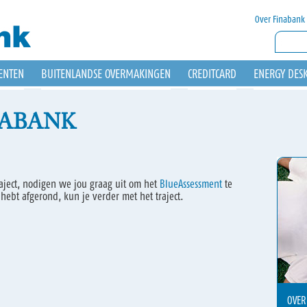
Over Finabank
ENTEN
BUITENLANDSE OVERMAKINGEN
CREDITCARD
ENERGY DES
NABANK
etraject, nodigen we jou graag uit om het
BlueAssessment
te
hebt afgerond, kun je verder met het traject.
OVER