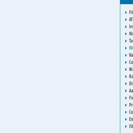
Fi
AT
In
K
Ta
W
Va
Co
N
R
Di
A
Fi
Pr
Co
En
IS