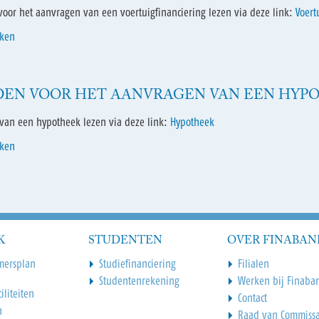
or het aanvragen van een voertuigfinanciering lezen via deze link:
Voert
aken
DEN VOOR HET AANVRAGEN VAN EEN HYP
van een hypotheek lezen via deze link:
Hypotheek
aken
K
STUDENTEN
OVER FINABAN
mersplan
Studiefinanciering
Filialen
Studentenrekening
Werken bij Finaba
iliteiten
Contact
n
Raad van Commissa