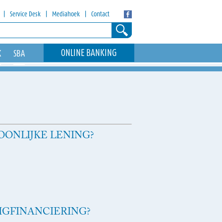
|
Service Desk
|
Mediahoek
|
Contact
ONLINE BANKING
K
SBA
ONLIJKE LENING?
IGFINANCIERING?