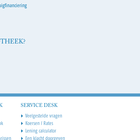
uigfinanciering
OTHEEK?
K
SERVICE DESK
Veelgestelde vragen
nk
Koersen / Rates
Lening calculator
rissen
Een klacht doorgeven