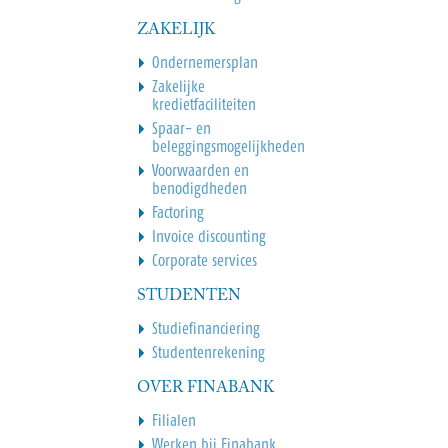
ZAKELIJK
Ondernemersplan
Zakelijke
kredietfaciliteiten
Spaar- en
beleggingsmogelijkheden
Voorwaarden en
benodigdheden
Factoring
Invoice discounting
Corporate services
STUDENTEN
Studiefinanciering
Studentenrekening
OVER FINABANK
Filialen
Werken bij Finabank