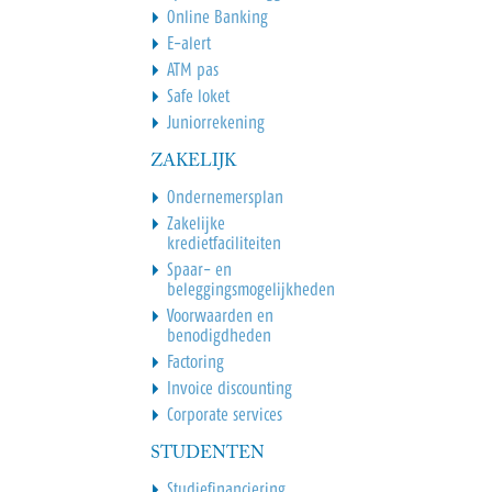
Online Banking
E-alert
ATM pas
Safe loket
Juniorrekening
ZAKELIJK
Ondernemersplan
Zakelijke
kredietfaciliteiten
Spaar- en
beleggingsmogelijkheden
Voorwaarden en
benodigdheden
Factoring
Invoice discounting
Corporate services
STUDENTEN
Studiefinanciering