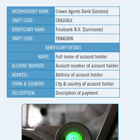
INTERMEDIARY BANK:
Crown Agents Bank (London)
SWIFT CODE:
CRASGB2L
BENEFICIARY BANK:
Finabank N.V. (Suriname)
SWIFT CODE:
FBNASRPA
BENEFICIARY DETAILS
NAME:
Full name of account holder
ACCOUNT NUMBER:
Account number of account holder
ADDRESS:
Address of account holder
TOWN & COUNTRY:
City & country of account holder
DESCRIPTION:
Description of payment