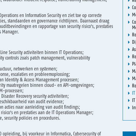
Re
Co
Me
Operations en Information Security en ziet toe op correcte
cies, standaarden en governance richtlijnen. Daarnaast draag
Co
uditbevindingen en rapportage van security risico’s, prestaties
Mo
s Manager.
Re
Di
As
Line Security activiteiten binnen IT Operations;
R
ty controls zoals patch management, vulnerability
Pl
ructuur, netwerken en systemen;
M
ponse, escalaties en probleemoplossing;
M
an Identity & Access Management processen;
ity maatregelen binnen cloud- en API-omgevingen;
Re
EM-processen;
IT
isaster Recovery security activiteiten;
IT
eschikbaarheid van audit evidence;
 acties naar aanleiding van audit findings;
In
, risico’s en prestaties aan de IT Operations Manager;
, security policies en procedures.
opleiding, bij voorkeur in Informatica, Cybersecurity of