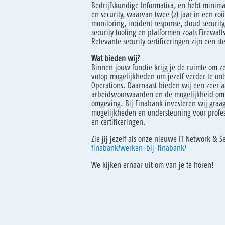
Bedrijfskundige Informatica, en hebt minimaa
en security, waarvan twee (2) jaar in een coö
monitoring, incident response, cloud securi
security tooling en platformen zoals Firewalls
Relevante security certificeringen zijn een st
Wat bieden wij?
Binnen jouw functie krijg je de ruimte om ze
volop mogelijkheden om jezelf verder te ont
Operations. Daarnaast bieden wij een zeer aa
arbeidsvoorwaarden en de mogelijkheid om 
omgeving. Bij Finabank investeren wij graa
mogelijkheden en ondersteuning voor profes
en certificeringen.
Zie jij jezelf als onze nieuwe IT Network & Se
finabank/werken-bij-finabank/
We kijken ernaar uit om van je te horen!