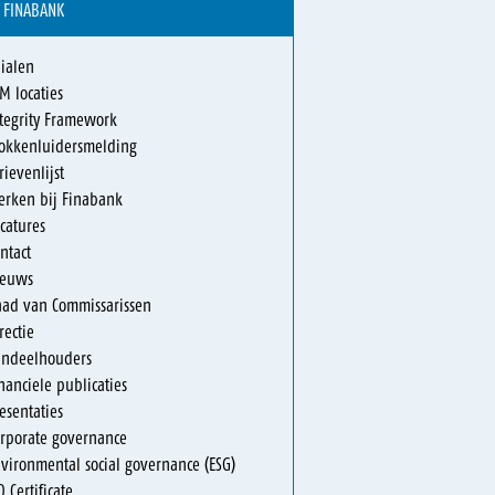
 FINABANK
lialen
M locaties
tegrity Framework
lokkenluidersmelding
rievenlijst
erken bij Finabank
catures
ntact
ieuws
aad van Commissarissen
rectie
andeelhouders
nanciele publicaties
esentaties
rporate governance
vironmental social governance (ESG)
O Certificate