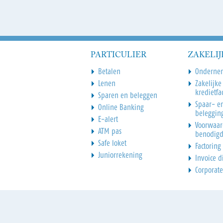
PARTICULIER
ZAKELIJ
Betalen
Onderne
Lenen
Zakelijke
kredietfac
Sparen en beleggen
Spaar- e
Online Banking
beleggin
E-alert
Voorwaar
ATM pas
benodig
Safe loket
Factoring
Juniorrekening
Invoice d
Corporate