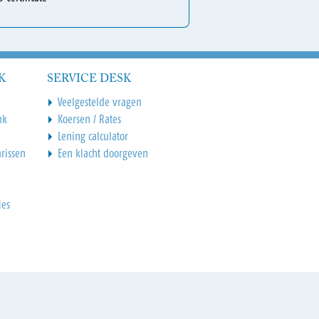
K
SERVICE DESK
Veelgestelde vragen
nk
Koersen / Rates
Lening calculator
rissen
Een klacht doorgeven
ies