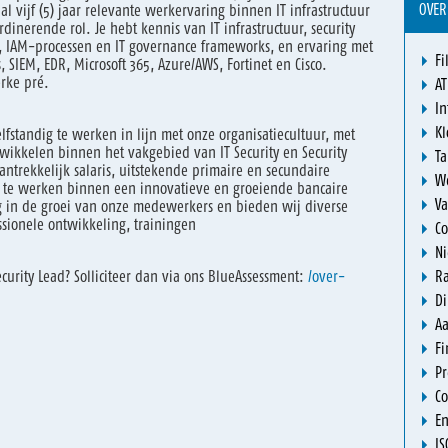
OVER
l vijf (5) jaar relevante werkervaring binnen IT infrastructuur
rdinerende rol. Je hebt kennis van IT infrastructuur, security
ty, IAM-processen en IT governance frameworks, en ervaring met
Fi
, SIEM, EDR, Microsoft 365, Azure/AWS, Fortinet en Cisco.
erke pré.
AT
In
K
lfstandig te werken in lijn met onze organisatiecultuur, met
wikkelen binnen het vakgebied van IT Security en Security
Ta
ntrekkelijk salaris, uitstekende primaire en secundaire
W
te werken binnen een innovatieve en groeiende bancaire
Va
g in de groei van onze medewerkers en bieden wij diverse
sionele ontwikkeling, trainingen
Co
N
curity Lead? Solliciteer
dan via
ons BlueAssessment:
/over-
R
Di
A
Fi
Pr
Co
En
IS