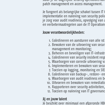
patch management en access management.
Je fungeert als belangrijke schakel tussen IT 
implementatie en naleving van security poli
je zorg voor audit readiness, opvolging van a
en verbetermaatregelen aan de IT Operation
Jouw verantwoordelijkheden:
Coördineren en aansturen van alle 1st 
Bewaken van de uitvoering van securi
management en monitoring;
Beheren en beveiligen van IT-infrast
Coördineren van security incident res
Waarborgen van correcte uitvoering v
Implementeren en bewaken van secur
Toezien op logging, monitoring en SI
Coördineren van backup-, restore- en D
Waarborgen van audit readiness en b
Uitvoeren en bewaken van remediation
Rapporteren over security activiteiten
Toezien op naleving van IT governance
Jij en jouw talent
Je beschikt over minimaal een afgeronde HBO 