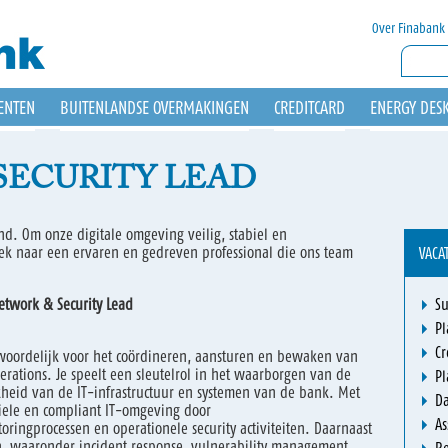
Over Finabank
ENTEN
BUITENLANDSE OVERMAKINGEN
CREDITCARD
ENERGY DES
SECURITY LEAD
nd. Om onze digitale omgeving veilig, stabiel en
oek naar een ervaren en gedreven professional die ons team
VACA
etwork & Security Lead
Su
Pl
Cr
twoordelijk voor het coördineren, aansturen en bewaken van
Operations. Je speelt een sleutelrol in het waarborgen van de
Pl
jkheid van de IT-infrastructuur en systemen van de bank. Met
Da
biele en compliant IT-omgeving door
As
toringprocessen en operationele security activiteiten. Daarnaast
aan, waaronder incident response, vulnerability management,