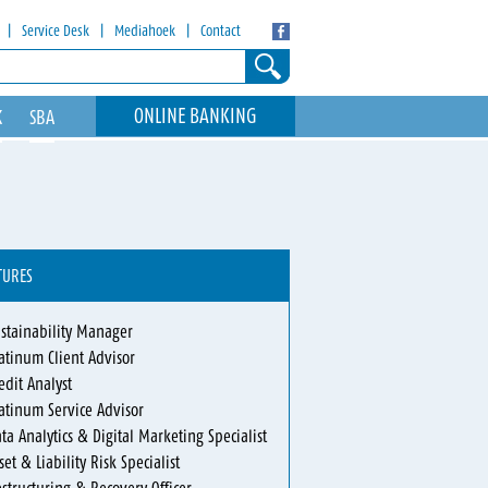
|
Service Desk
|
Mediahoek
|
Contact
ONLINE BANKING
K
SBA
TURES
stainability Manager
atinum Client Advisor
edit Analyst
atinum Service Advisor
ta Analytics & Digital Marketing Specialist
set & Liability Risk Specialist