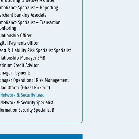
structuring & Recovery Officer
mpliance Specialist – Reporting
rchant Banking Associate
mpliance Specialist – Transaction
nitoring
lationship Officer
gital Payments Officer
sest & Liability Risk Specialist Specialist
elationship Manager SMB
atinum Credit Advisor
anager Payments
anager Operational Risk Management
tail Officer (Filiaal Nickerie)
 Network & Security Lead
 Network & Security Specialist
formation Security Specialist B