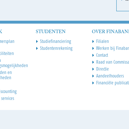
K
STUDENTEN
OVER FINABAN
mersplan
Studiefinanciering
Filialen
Studentenrekening
Werken bij Finaba
iliteiten
Contact
n
Raad van Commissa
gsmogelijkheden
Directie
den en
Aandeelhouders
dheden
Financiële publicat
iscounting
 services