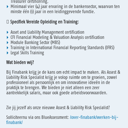
Treasurer certificering.
Minimaal vier (4) jaar ervaring in de bankensector, waarvan ten
minste één (1) jaar in een leidinggevende functie.

Specifiek Vereiste Opleiding en Training:
Asset and Liability Management certification
CFI Financial Modeling & Valuation Analysis certification
Module Banking Sector (MBS)
Training in International Financial Reporting Standards (IFRS)
Legal Skills Training
Wat bieden wij?
Bij Finabank krijg je de kans om echt impact te maken. Als Assest &
Liability Risk Specialist krijg je volop ruimte om te groeien, zowel
professioneel als persoonlijk en om innovatieve ideeën in de
praktijk te brengen. We bieden je niet alleen een zeer
aantrekkelijk salaris, maar ook goede arbeidsvoorwaarden.
Zie jij jezelf als onze nieuwe Assest & Liability Risk Specialist?
Solliciteernu via ons BlueAssessment:
/over-finabank/werken-bij-
finabank/