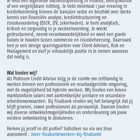
Je hebt een afgeronde bacheloropleiding in Finance, Bedrijfskunde
of een vergelijkbare richting. Je hebt minimaal 1 jaar ervaring in
kredietverlening binnen de bancaire sector en beschikt over sterke
kennis van financiële analyse, kredietstructurering en
risicobeoordeling (DSCR, LTV, zekerheden). Je bent analytisch,
kritisch en zorgvuldig in je oordeelsvorming. Je werkt
gestructureerd, neemt verantwoordelijkheid en weet een goede
balans te houden tussen commercie en risicobeheersing. Daarnaast
ben je een stevige sparringpartner voor Client Advisors, Risk en
Management en durf je inhoudelijk positie in te nemen wanneer
dat nodig is.
Wat bieden wij?
Als Platinum Credit Advisor krijg je de ruimte om zelfstandig te
werken binnen een professionele en resultaatgerichte omgeving,
met de mogelijkheid tot hybride werken. Wij bieden een boven
marktconform salaris met aantrekkelijke primaire en secundaire
arbeidsvoorwaarden. Bij Finabank vinden wij het belangrijk dat jij
blijft groeien, zowel professioneel als persoonlijk. Daarom bieden
wij diverse ontwikkelmogelijkheden en ondersteuning om jouw
verdere ontwikkeling te stimuleren.
Herken jij jezelf in dit profiel? Solliciteer nu via ons blue
assessment :
/over-finabank/werken-bij-finabank/